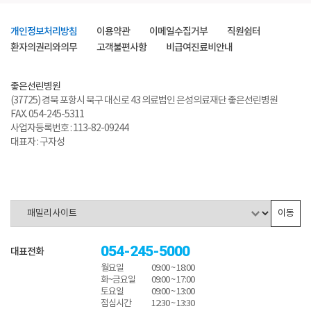
개인정보처리방침
이용약관
이메일수집거부
직원쉼터
환자의권리와의무
고객불편사항
비급여진료비안내
좋은선린병원
(37725) 경북 포항시 북구 대신로 43 의료법인 은성의료재단 좋은선린병원
FAX. 054-245-5311
사업자등록번호 : 113-82-09244
대표자 : 구자성
이동
054-245-5000
대표전화
월요일
09:00 ~ 18:00
화~금요일
09:00 ~ 17:00
토요일
09:00 ~ 13:00
점심시간
12:30 ~ 13:30