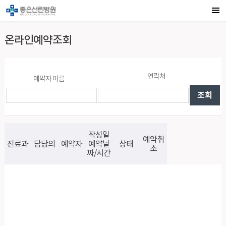
온라인예약조회
연락처
예약자 이름
작성일
예약취
진료과
담당의
예약자
예약날
상태
소
짜/시간