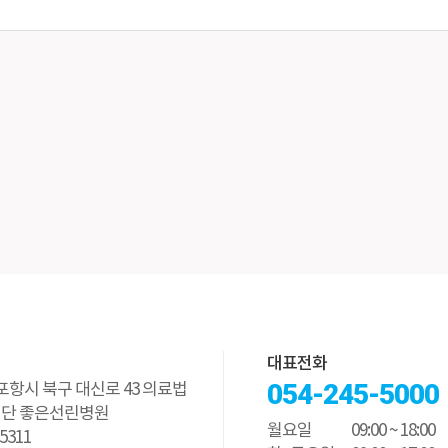
미세재건성형센터
뇌·신경센터
심혈관센터
대표전화
054-245-5000
북 포항시 북구 대신로 43 의료법
재단 좋은선린병원
월요일
09:00 ~ 18:00
-5311