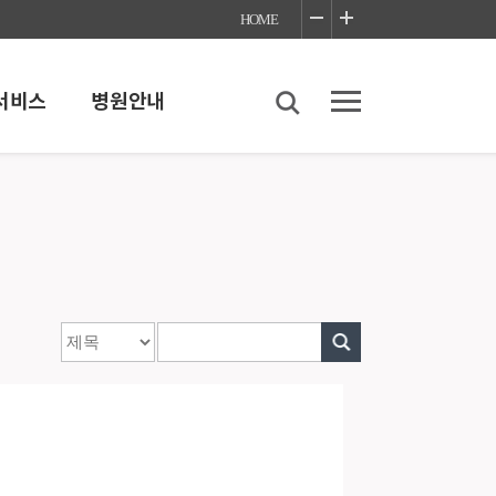
HOME
서비스
병원안내
스
병원안내
내
병원소개
병원이용안내
언론보도
좋은병원들 네트워크
찾아오시는길
 이야기
진료협력센터
감염예방안내