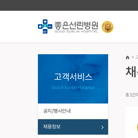
>
진료안내·예약
건강증진
채
진료과/의료진
종합건강진
고객서비스
온라인예약
건강검진
Good Sunlin Hospital
온라인예약조회
총 1건
전화/방문예약
진료일정표
공지/행사안내
진료절차
진료기록 사본발급안내
채용정보
비급여진료비