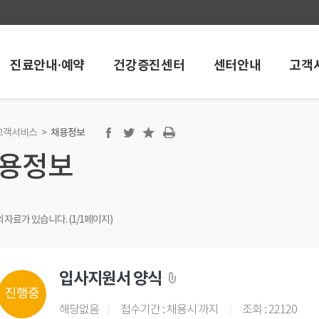
진료안내·예약
건강증진센터
센터안내
고객
고객서비스
>
채용정보
센터
센터안내
고객서비
용정보
단센터
소화기 내시경센터
공지/행사안
호흡기센터
채용정보
척추 및 관절센터
포토뉴스
의 자료가 있습니다. (1/1페이지)
스포츠 손상센터
고객의소리
족부·족관절 센터
소식지
암센터
칭찬과 감사의
입사지원서 양식
화상·창상 센터
진행중
고압산소치료센터
해당없음
접수기간 : 채용시 까지
조회 : 22120