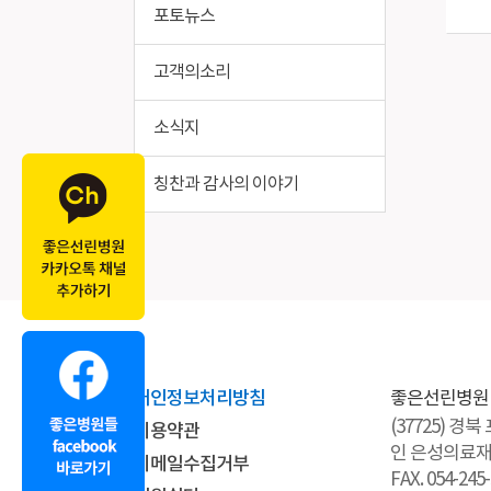
포토뉴스
고객의소리
소식지
칭찬과 감사의 이야기
개인정보처리방침
좋은선린병원
(37725) 경
이용약관
인 은성의료
이메일수집거부
FAX. 054-245