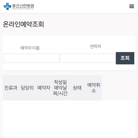
온라인예약조회
연락처
예약자 이름
작성일
예약취
진료과
담당의
예약자
예약날
상태
소
짜/시간