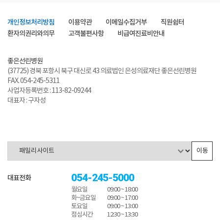
개인정보처리방침
이용약관
이메일수집거부
직원쉼터
환자의권리와의무
고객불편사항
비급여진료비안내
좋은선린병원
(37725) 경북 포항시 북구 대신로 43 의료법인 은성의료재단 좋은선린병원
FAX. 054-245-5311
사업자등록번호 : 113-82-09244
대표자 : 구자성
이동
054-245-5000
대표전화
월요일
09:00 ~ 18:00
화~금요일
09:00 ~ 17:00
토요일
09:00 ~ 13:00
점심시간
12:30 ~ 13:30