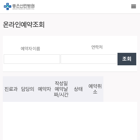
온라인예약조회
연락처
예약자 이름
작성일
예약취
진료과
담당의
예약자
예약날
상태
소
짜/시간