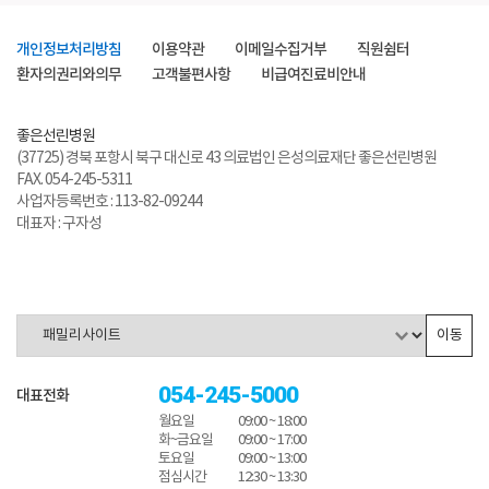
개인정보처리방침
이용약관
이메일수집거부
직원쉼터
환자의권리와의무
고객불편사항
비급여진료비안내
좋은선린병원
(37725) 경북 포항시 북구 대신로 43 의료법인 은성의료재단 좋은선린병원
FAX. 054-245-5311
사업자등록번호 : 113-82-09244
대표자 : 구자성
이동
054-245-5000
대표전화
월요일
09:00 ~ 18:00
화~금요일
09:00 ~ 17:00
토요일
09:00 ~ 13:00
점심시간
12:30 ~ 13:30