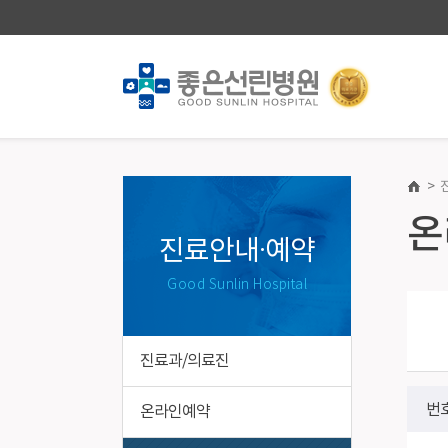
>
진료안내·예약
건강증진
온
진료과/의료진
종합건강진
진료안내·예약
온라인예약
건강검진
Good Sunlin Hospital
온라인예약조회
전화/방문예약
진료일정표
진료과/의료진
진료절차
진료기록 사본발급안내
번
온라인예약
비급여진료비