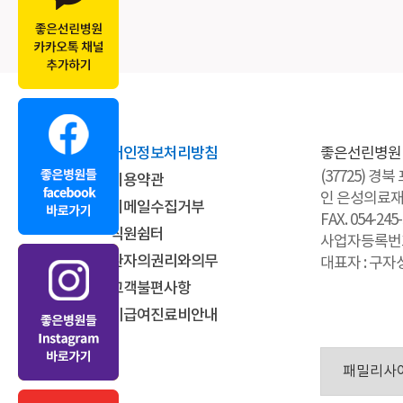
개인정보처리방침
좋은선린병원
(37725) 경
이용약관
인 은성의료
이메일수집거부
FAX. 054-245
직원쉼터
사업자등록번호 :
환자의권리와의무
대표자 : 구자
고객불편사항
비급여진료비안내