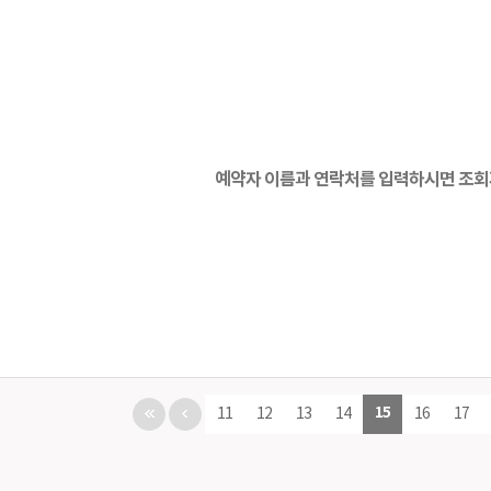
미세재건성형센터
뇌·신경센터
심혈관센터
예약자 이름과 연락처를 입력하시면 조회
15
11
12
13
14
16
17