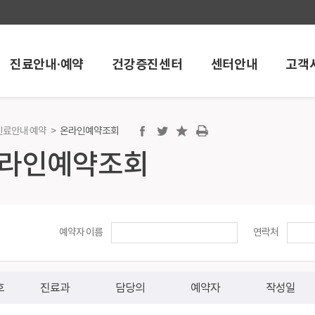
진료안내·예약
건강증진센터
센터안내
고객
진료안내·예약
>
온라인예약조회
센터
센터안내
고객서비
라인예약조회
단센터
소화기 내시경센터
공지/행사안
호흡기센터
채용정보
척추 및 관절센터
포토뉴스
스포츠 손상센터
고객의소리
예약자 이름
연락처
족부·족관절 센터
소식지
암센터
칭찬과 감사의
화상·창상 센터
호
진료과
담당의
예약자
작성일
고압산소치료센터