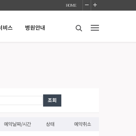
HOME
서비스
병원안내
스
병원안내
내
병원소개
병원이용안내
언론보도
좋은병원들 네트워크
찾아오시는길
 이야기
진료협력센터
감염예방안내
예약날짜/시간
상태
예약취소