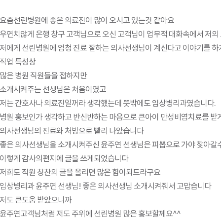
미세재건성형센터
뇌·신경센터
요즘선린병원에 좋은 의료진이 많이 오시고 있는것 같아요
심혈관센터
우연치않게 은행 창구 고객님으로 오신 고객님이 업무적 대화속에서 저의
저에게 선린병원에 엄청 진료 잘하는 의사선생님이 계신다고 이야기를 
직업 특성상
많은 병원 직원들을 접하지만
소개시켜주는 선생님은 처음이였고
저는 간호사나 의료진일꺼라 생각했는데 뜻밖에도 임상병리과였습니다.
병원 홍보인가 생각하고 반신반하는 마음으로 큰아이 만성비염치료를 받
의사선생님의 진료와 처방으로 빨리 나았습니다
좋은 의사선생님을 소개시켜주신 윤주연 선생님은 피뽑으로 가야 찾아갈
이렇게 감사의편지에 글을 쓰게되었습니다
저희도 직원 칭찬의 글을 올리면 많은 힘이되드라구요
임상병리과 윤주연 선생님! 좋은 의사선생님 소개시켜줘서 고맙습니다
저도 큰도움 받았으니까
윤주연고객님처럼 저도 주위에 선린병원 많은 홍보할께요^^