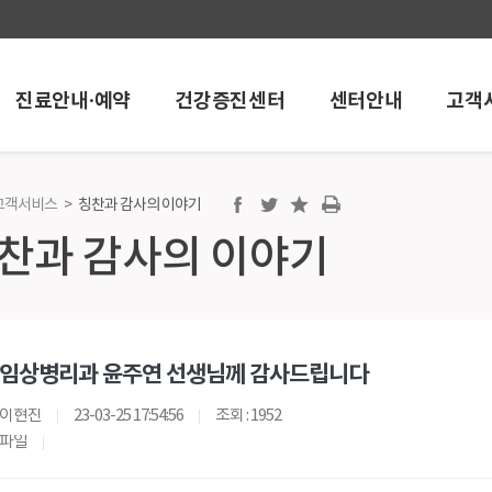
진료안내·예약
건강증진센터
센터안내
고객
고객서비스
>
칭찬과 감사의 이야기
센터
센터안내
고객서비
찬과 감사의 이야기
단센터
소화기 내시경센터
공지/행사안
호흡기센터
채용정보
척추 및 관절센터
포토뉴스
스포츠 손상센터
고객의소리
임상병리과 윤주연 선생님께 감사드립니다
족부·족관절 센터
소식지
암센터
칭찬과 감사의
이현진
23-03-25 17:54:56
조회 : 1952
파일
화상·창상 센터
고압산소치료센터