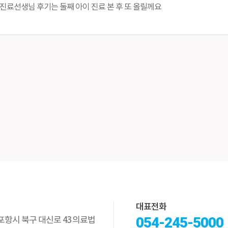
진료선생님 후기는 둘째 아이 진료 본 후 또 올릴께요
대표전화
054-245-5000
북 포항시 북구 대신로 43 의료법