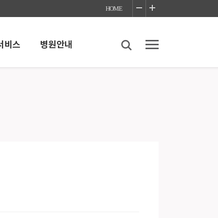
HOME
서비스
병원안내
스
병원안내
내
병원소개
병원이용안내
언론보도
좋은병원들 네트워크
찾아오시는길
 이야기
진료협력센터
감염예방안내