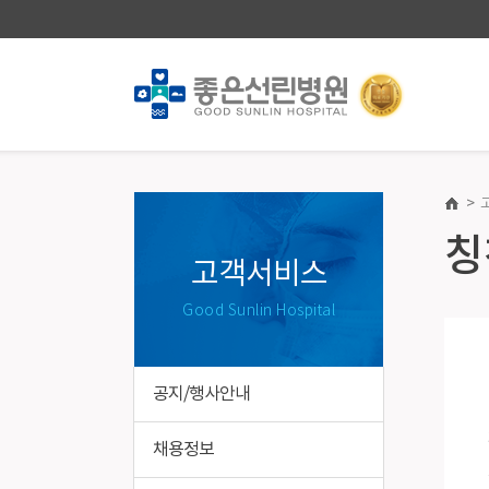
>
진료안내·예약
건강증진
칭
진료과/의료진
종합건강진
고객서비스
온라인예약
건강검진
Good Sunlin Hospital
온라인예약조회
전화/방문예약
진료일정표
공지/행사안내
진료절차
진료기록 사본발급안내
채용정보
비급여진료비