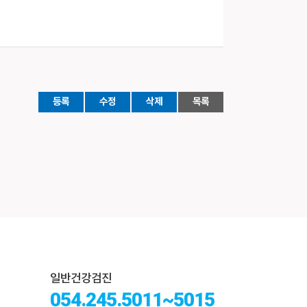
등록
수정
삭제
목록
일반건강검진
054.245.5011~5015