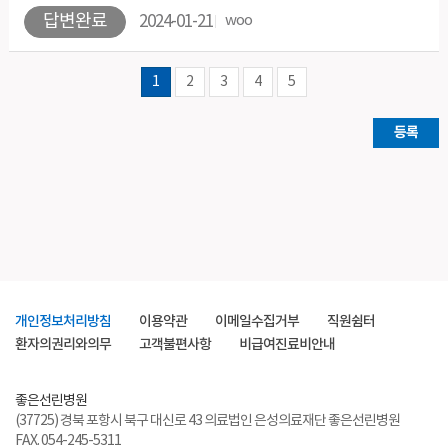
답변완료
2024-01-21
woo
1
2
3
4
5
등록
개인정보처리방침
이용약관
이메일수집거부
직원쉼터
환자의권리와의무
고객불편사항
비급여진료비안내
좋은선린병원
(37725) 경북 포항시 북구 대신로 43 의료법인 은성의료재단 좋은선린병원
FAX. 054-245-5311