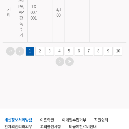
est
PA,
TX
기
3,1
AP
007
타
00
판
001
독
수
가
1
2
3
4
5
6
7
8
9
10
개인정보처리방침
이용약관
이메일수집거부
직원쉼터
환자의권리와의무
고객불편사항
비급여진료비안내