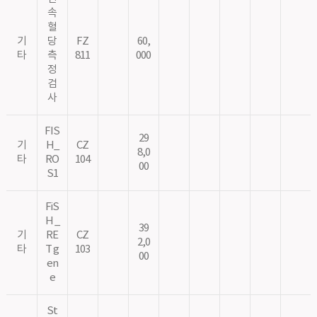
속
혈
기
당
FZ
60,
타
측
811
000
정
검
사
FIS
29
기
H_
CZ
8,0
타
RO
104
00
S1
FiS
H _
39
기
RE
CZ
2,0
타
T g
103
00
en
e
St