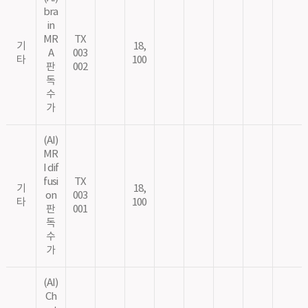
bra
in
MR
TX
기
18,
A
003
타
100
판
002
독
수
가
(AI)
MR
I dif
fusi
TX
기
18,
on
003
타
100
판
001
독
수
가
(AI)
Ch