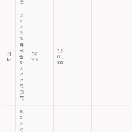
술
레
이
저
정
맥
폐
쇄
3,5
기
OZ
술-
00,
타
304
하
000
지
정
맥
류
(양
측)
레
이
저
정