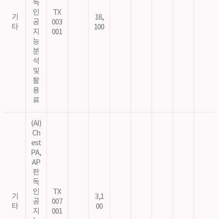
독
인
TX
기
18,
공
003
타
100
지
001
능
분
석
및
활
용
료
(AI)
Ch
est
PA,
AP
판
독
인
TX
기
3,1
공
007
타
00
지
001