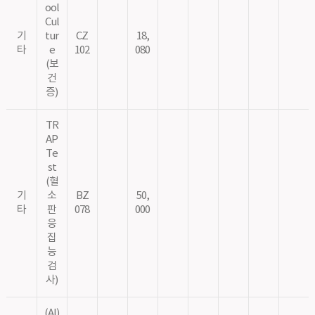
ool
Cul
기
tur
CZ
18,
타
e
102
080
(보
건
증)
TR
AP
Te
st
(혈
기
소
BZ
50,
타
판
078
000
응
집
능
검
사)
(AI)