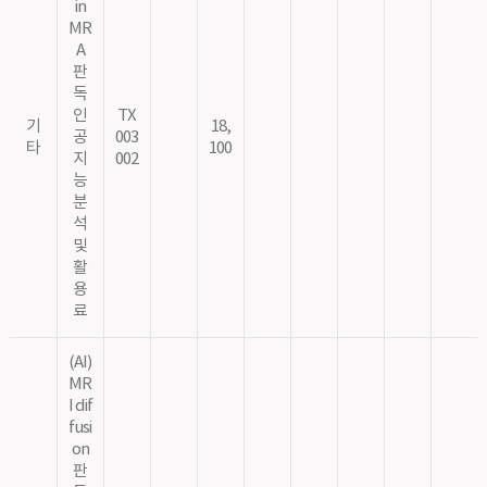
in
MR
A
판
독
인
TX
기
18,
공
003
타
100
지
002
능
분
석
및
활
용
료
(AI)
MR
I dif
fusi
on
판