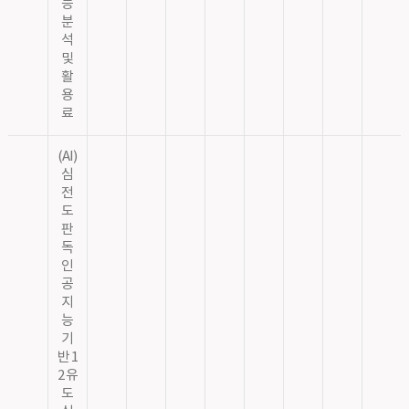
능
분
석
및
활
용
료
(AI)
심
전
도
판
독
인
공
지
능
기
반 1
2 유
도