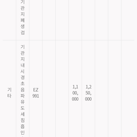
기
관
지
폐
생
검
기
관
지
내
시
경
초
1,1
1,2
기
음
EZ
00,
50,
타
파
991
000
000
유
도
세
침
흡
인