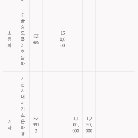
파
수
술
중
초
도
15
EZ
음
플
0,0
985
파
러
00
초
음
파
기
관
지
내
시
경
초
EZ
1,1
1,2
기
음
991
00,
50,
타
파
2
000
000
경