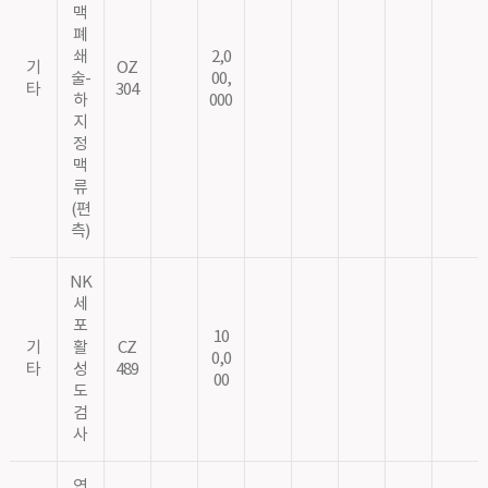
맥
폐
쇄
2,0
기
OZ
술-
00,
타
304
하
000
지
정
맥
류
(편
측)
NK
세
포
10
기
활
CZ
0,0
타
성
489
00
도
검
사
연