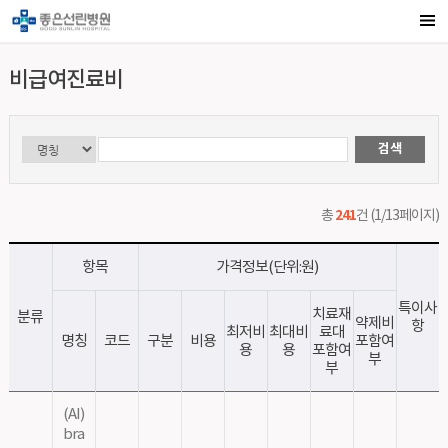
비급여진료비
241
총
건 (1/13페이지)
항목
가격정보(단위:원)
특이사
치료재
분류
약제비
항
최저비
최대비
료대
명칭
코드
구분
비용
포함여
용
용
포함여
부
부
(AI)
bra