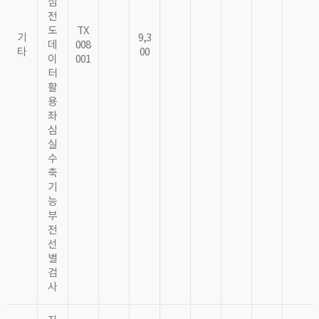
심
전
도
TX
기
9,3
데
008
타
00
이
001
터
활
용
좌
심
실
수
축
기
능
부
전
선
별
검
사