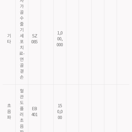
자
가
골
수
줄
기
1,0
기
세
SZ
00,
타
포
085
000
치
료-
연
골
결
손
혈
관
도
초
15
플
EB
음
0,0
러
401
파
00
초
음