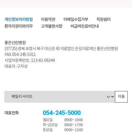
개인정보처리방침
이용약관
이메일수집거부
직원쉼터
환자의권리와의무
고객불편사항
비급여진료비안내
좋은선린병원
(37725) 경북 포항시 북구 대신로 43 의료법인 은성의료재단 좋은선린병원
FAX. 054-245-5311
사업자등록번호 : 113-82-09244
대표자 : 구자성
이동
054-245-5000
대표전화
월요일
09:00 ~ 18:00
화~금요일
09:00 ~ 17:00
토요일
09:00 ~ 13:00